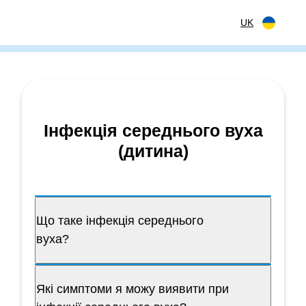
Перейти до вмісту
UK
Інфекція середнього вуха
(дитина)
Що таке інфекція середнього
вуха?
Які симптоми я можу виявити при